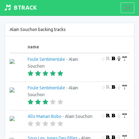
BTRACK
Toogl
navig
Alain Souchon backing tracks
name
Foule Sentimentale
- Alain
Souchon
Foule Sentimentale
- Alain
Souchon
Allo Maman Bobo
- Alain Souchon
Sous Les Jupes Des Filles
- Alain