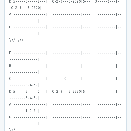
D|5-----3-----2---|--0-2-3---3-2320|5-----3-----2---|-
-0-2-3---3-2320|
A|----------------|----------------|----------------|--
--------------|
E|----------------|----------------|----------------|--
--------------|
\3/ \3/
E|----------------|----------------|----------------|--
--------------|
B|----------------|----------------|----------------|--
--------------|
G|----------------|--------0-------|----------------|--
--------3-4-5-|
D|5-----3-----2---|--0-2-3---3-2320|5---------------|--
--------3-4-5-|
A|----------------|----------------|----------------|--
--------1-2-3-|
E|----------------|----------------|----------------|--
--------------|
\3/