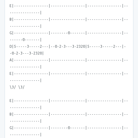
E|----------------|----------------|----------------|--
--------------|
B|----------------|----------------|----------------|--
--------------|
G|----------------|--------0-------|----------------|--
------0-------|
D|5-----3-----2---|--0-2-3---3-2320|5-----3-----2---|-
-0-2-3---3-2320|
A|----------------|----------------|----------------|--
--------------|
E|----------------|----------------|----------------|--
--------------|
\3/ \3/
E|----------------|----------------|----------------|--
--------------|
B|----------------|----------------|----------------|--
--------------|
G|----------------|--------0-------|----------------|--
--------------|