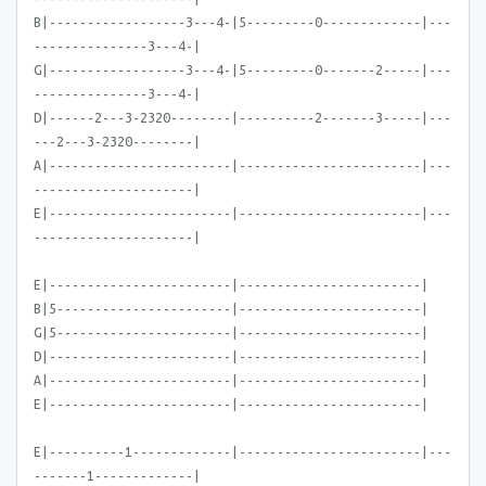
B|------------------3---4-|5---------0-------------|---
---------------3---4-|
G|------------------3---4-|5---------0-------2-----|---
---------------3---4-|
D|------2---3-2320--------|----------2-------3-----|---
---2---3-2320--------|
A|------------------------|------------------------|---
---------------------|
E|------------------------|------------------------|---
---------------------|
E|------------------------|------------------------|
B|5-----------------------|------------------------|
G|5-----------------------|------------------------|
D|------------------------|------------------------|
A|------------------------|------------------------|
E|------------------------|------------------------|
E|----------1-------------|------------------------|---
-------1-------------|