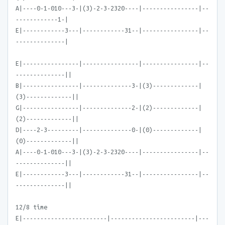
A|----0-1-010---3-|(3)-2-3-2320----|----------------|--
------------1-|
E|------------3---|------------31--|----------------|--
--------------|
E|----------------|----------------|----------------|--
--------------||
B|----------------|--------------3-|(3)-------------|
(3)-------------||
G|----------------|--------------2-|(2)-------------|
(2)-------------||
D|----2-3---------|--------------0-|(0)-------------|
(0)-------------||
A|----0-1-010---3-|(3)-2-3-2320----|----------------|--
--------------||
E|------------3---|------------31--|----------------|--
--------------||
12/8 time
E|------------------------|------------------------|---