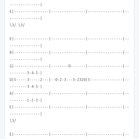
--------------|
E|----------------|----------------|----------------|--
--------------|
\3/ \3/
E|----------------|----------------|----------------|--
--------------|
B|----------------|----------------|----------------|--
--------------|
G|----------------|--------0-------|----------------|--
--------3-4-5-|
D|5-----3-----2---|--0-2-3---3-2320|5---------------|--
--------3-4-5-|
A|----------------|----------------|----------------|--
--------1-2-3-|
E|----------------|----------------|----------------|--
--------------|
\3/
E|----------------|----------------|----------------|--