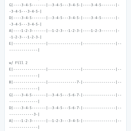
G|----3-4-5-------|--3-4-5---3-4-5-|----3-4-5-------|-
-3-4-5---3-4-5-|
D|----3-4-5-------|--3-4-5---3-4-5-|----3-4-5-------|-
-3-4-5---3-4-5-|
A|----1-2-3-------|--1-2-3---1-2-3-|----1-2-3-------|-
-1-2-3---1-2-3-|
E|----------------|----------------|----------------|--
--------------|
w/ Fill 2
E|----------------|----------------|----------------|--
--------------|
B|----------------|--------------7-|----------------|--
--------------|
G|----3-4-5-------|--3-4-5---5-6-7-|----------------|--
--------------|
D|----3-4-5-------|--3-4-5---5-6-7-|----------------|--
------------3-|
A|----1-2-3-------|--1-2-3---3-4-5-|----------------|--
--------------|