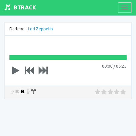
BTRACK
Toogl
navig
Darlene -
Led Zeppelin
00:00
/
05:25