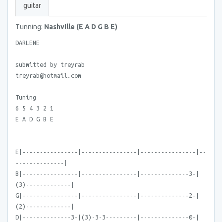
guitar
Tunning:
Nashville (E A D G B E)
DARLENE
submitted by treyrab
treyrab@hotmail.com
Tuning
6 5 4 3 2 1
E A D G B E
E|----------------|----------------|----------------|--
--------------|
B|----------------|----------------|--------------3-|
(3)-------------|
G|----------------|----------------|--------------2-|
(2)-------------|
D|--------------3-|(3)-3-3---------|--------------0-|