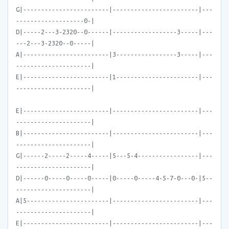
G|------------------------|------------------------|---
-------------------0-|
D|-----2---3-2320--0------|------------------3-----|---
---2---3-2320--0-----|
A|------------------------|3-----------------3-----|---
---------------------|
E|------------------------|1-----------------------|---
---------------------|
E|------------------------|------------------------|---
---------------------|
B|------------------------|------------------------|---
---------------------|
G|------2-----2-----4-----|5---5-4-----------------|---
---------------------|
D|------0-----0-----0-----|0-----0-----4-5-7-0---0-|5--
---------------------|
A|5-----------------------|------------------------|---
---------------------|
E|------------------------|------------------------|---