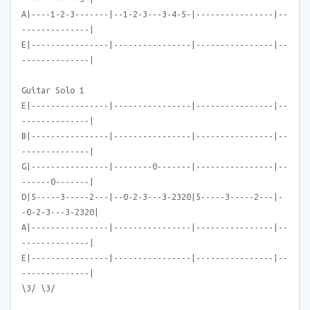
A|----1-2-3-------|--1-2-3---3-4-5-|----------------|--
--------------|
E|----------------|----------------|----------------|--
--------------|
Guitar Solo 1
E|----------------|----------------|----------------|--
--------------|
B|----------------|----------------|----------------|--
--------------|
G|----------------|--------0-------|----------------|--
------0-------|
D|5-----3-----2---|--0-2-3---3-2320|5-----3-----2---|-
-0-2-3---3-2320|
A|----------------|----------------|----------------|--
--------------|
E|----------------|----------------|----------------|--
--------------|
\3/ \3/