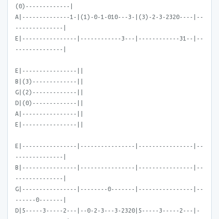
(0)-------------|
A|--------------1-|(1)-0-1-010---3-|(3)-2-3-2320----|--
--------------|
E|----------------|------------3---|------------31--|--
--------------|
E|----------------||
B|(3)-------------||
G|(2)-------------||
D|(0)-------------||
A|----------------||
E|----------------||
E|----------------|----------------|----------------|--
--------------|
B|----------------|----------------|----------------|--
--------------|
G|----------------|--------0-------|----------------|--
------0-------|
D|5-----3-----2---|--0-2-3---3-2320|5-----3-----2---|-