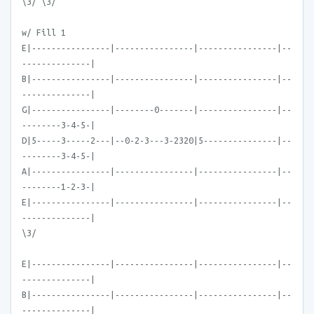
\3/ \3/
w/ Fill 1
E|----------------|----------------|----------------|--
--------------|
B|----------------|----------------|----------------|--
--------------|
G|----------------|--------0-------|----------------|--
--------3-4-5-|
D|5-----3-----2---|--0-2-3---3-2320|5---------------|--
--------3-4-5-|
A|----------------|----------------|----------------|--
--------1-2-3-|
E|----------------|----------------|----------------|--
--------------|
\3/
E|----------------|----------------|----------------|--
--------------|
B|----------------|----------------|----------------|--
--------------|