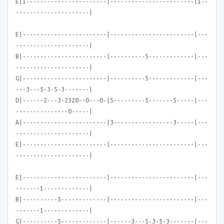
E|1-----------------------|------------------------|1--
---------------------|
E|------------------------|------------------------|---
---------------------|
B|------------------------|----------5-------------|---
---------------------|
G|------------------------|----------5-------------|---
---3---5-3-5-3-------|
D|------2---3-2320--0---0-|5---------5-------5-----|---
---------------0-----|
A|------------------------|3-----------------3-----|---
---------------------|
E|------------------------|------------------------|---
---------------------|
E|------------------------|------------------------|---
-------1-------------|
B|----------5-------------|------------------------|---
-------1-------------|
G|----------5-------------|------3---5-3-5-3-------|---