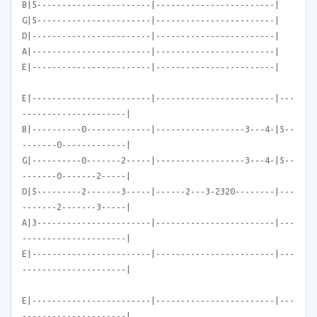
B|5-----------------------|------------------------|
G|5-----------------------|------------------------|
D|------------------------|------------------------|
A|------------------------|------------------------|
E|------------------------|------------------------|
E|------------------------|------------------------|---
---------------------|
B|----------0-------------|------------------3---4-|5--
-------0-------------|
G|----------0-------2-----|------------------3---4-|5--
-------0-------2-----|
D|5---------2-------3-----|------2---3-2320--------|---
-------2-------3-----|
A|3-----------------------|------------------------|---
---------------------|
E|------------------------|------------------------|---
---------------------|
E|------------------------|------------------------|---
---------------------|