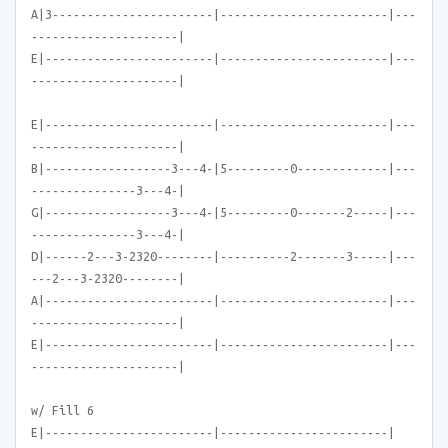
A|3-----------------------|------------------------|---
---------------------|
E|------------------------|------------------------|---
---------------------|
E|------------------------|------------------------|---
---------------------|
B|------------------3---4-|5---------0-------------|---
---------------3---4-|
G|------------------3---4-|5---------0-------2-----|---
---------------3---4-|
D|------2---3-2320--------|----------2-------3-----|---
---2---3-2320--------|
A|------------------------|------------------------|---
---------------------|
E|------------------------|------------------------|---
---------------------|
w/ Fill 6
E|------------------------|------------------------|