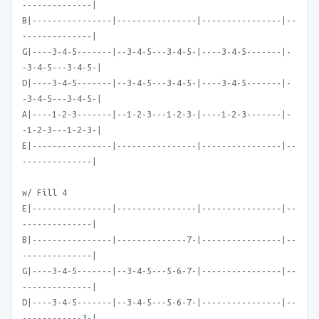
--------------|
B|----------------|----------------|----------------|--
--------------|
G|----3-4-5-------|--3-4-5---3-4-5-|----3-4-5-------|-
-3-4-5---3-4-5-|
D|----3-4-5-------|--3-4-5---3-4-5-|----3-4-5-------|-
-3-4-5---3-4-5-|
A|----1-2-3-------|--1-2-3---1-2-3-|----1-2-3-------|-
-1-2-3---1-2-3-|
E|----------------|----------------|----------------|--
--------------|
w/ Fill 4
E|----------------|----------------|----------------|--
--------------|
B|----------------|--------------7-|----------------|--
--------------|
G|----3-4-5-------|--3-4-5---5-6-7-|----------------|--
--------------|
D|----3-4-5-------|--3-4-5---5-6-7-|----------------|--
------------3-|