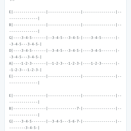
E|----------------|----------------|----------------|--
--------------|
B|----------------|----------------|----------------|--
--------------|
G|----3-4-5-------|--3-4-5---3-4-5-|----3-4-5-------|-
-3-4-5---3-4-5-|
D|----3-4-5-------|--3-4-5---3-4-5-|----3-4-5-------|-
-3-4-5---3-4-5-|
A|----1-2-3-------|--1-2-3---1-2-3-|----1-2-3-------|-
-1-2-3---1-2-3-|
E|----------------|----------------|----------------|--
--------------|
E|----------------|----------------|----------------|--
--------------|
B|----------------|--------------7-|----------------|--
--------------|
G|----3-4-5-------|--3-4-5---5-6-7-|----------------|--
--------3-4-5-|