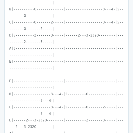
---------------------|
B|----------0-------------|------------------3---4-|5--
-------0-------------|
G|----------0-------2-----|------------------3---4-|5--
-------0-------2-----|
D|5---------2-------3-----|------2---3-2320--------|---
-------2-------3-----|
A|3-----------------------|------------------------|---
---------------------|
E|------------------------|------------------------|---
---------------------|
E|------------------------|------------------------|---
---------------------|
B|------------------3---4-|5---------0-------------|---
---------------3---4-|
G|------------------3---4-|5---------0-------2-----|---
---------------3---4-|
D|------2---3-2320--------|----------2-------3-----|---
---2---3-2320--------|