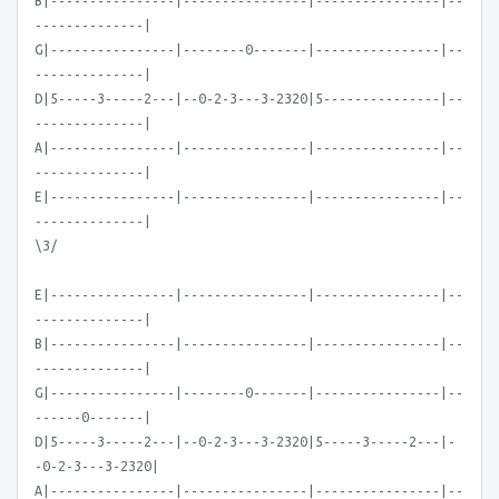
B|----------------|----------------|----------------|--
--------------|
G|----------------|--------0-------|----------------|--
--------------|
D|5-----3-----2---|--0-2-3---3-2320|5---------------|--
--------------|
A|----------------|----------------|----------------|--
--------------|
E|----------------|----------------|----------------|--
--------------|
\3/
E|----------------|----------------|----------------|--
--------------|
B|----------------|----------------|----------------|--
--------------|
G|----------------|--------0-------|----------------|--
------0-------|
D|5-----3-----2---|--0-2-3---3-2320|5-----3-----2---|-
-0-2-3---3-2320|
A|----------------|----------------|----------------|--