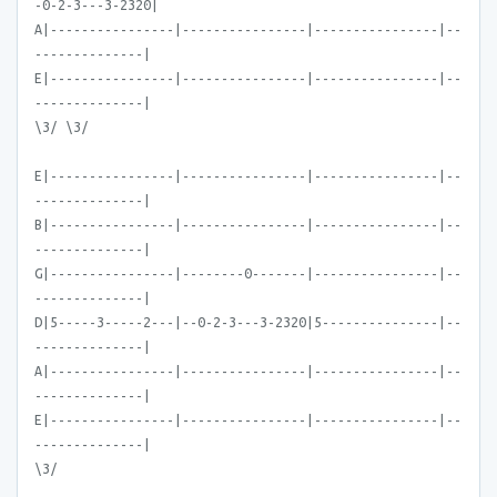
-0-2-3---3-2320|
A|----------------|----------------|----------------|--
--------------|
E|----------------|----------------|----------------|--
--------------|
\3/ \3/
E|----------------|----------------|----------------|--
--------------|
B|----------------|----------------|----------------|--
--------------|
G|----------------|--------0-------|----------------|--
--------------|
D|5-----3-----2---|--0-2-3---3-2320|5---------------|--
--------------|
A|----------------|----------------|----------------|--
--------------|
E|----------------|----------------|----------------|--
--------------|
\3/