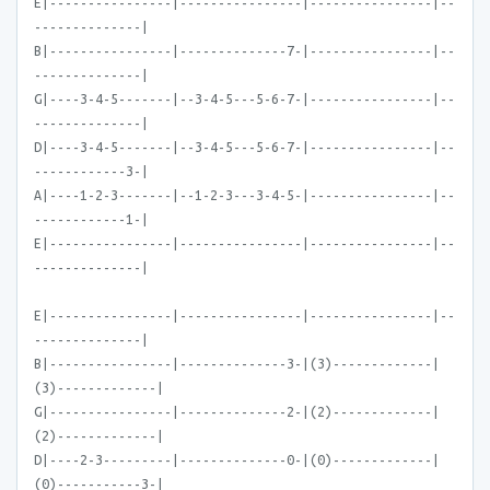
E|----------------|----------------|----------------|--
--------------|
B|----------------|--------------7-|----------------|--
--------------|
G|----3-4-5-------|--3-4-5---5-6-7-|----------------|--
--------------|
D|----3-4-5-------|--3-4-5---5-6-7-|----------------|--
------------3-|
A|----1-2-3-------|--1-2-3---3-4-5-|----------------|--
------------1-|
E|----------------|----------------|----------------|--
--------------|
E|----------------|----------------|----------------|--
--------------|
B|----------------|--------------3-|(3)-------------|
(3)-------------|
G|----------------|--------------2-|(2)-------------|
(2)-------------|
D|----2-3---------|--------------0-|(0)-------------|
(0)-----------3-|