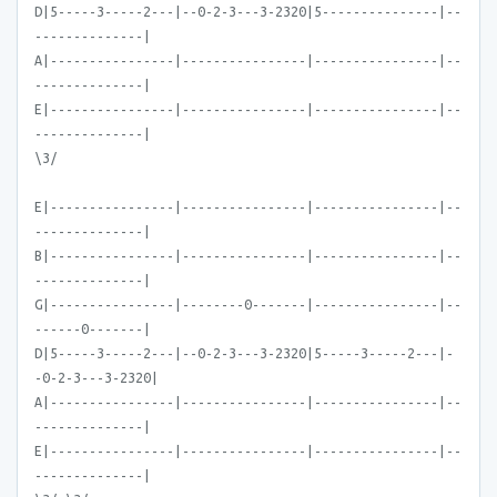
D|5-----3-----2---|--0-2-3---3-2320|5---------------|--
--------------|
A|----------------|----------------|----------------|--
--------------|
E|----------------|----------------|----------------|--
--------------|
\3/
E|----------------|----------------|----------------|--
--------------|
B|----------------|----------------|----------------|--
--------------|
G|----------------|--------0-------|----------------|--
------0-------|
D|5-----3-----2---|--0-2-3---3-2320|5-----3-----2---|-
-0-2-3---3-2320|
A|----------------|----------------|----------------|--
--------------|
E|----------------|----------------|----------------|--
--------------|