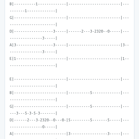
B|----------1-------------|------------------------|---
-------1-------------|
G|------------------------|------------------------|---
---------------------|
D|------------------3-----|------2---3-2320--0-----|---
---------------3-----|
A|3-----------------3-----|------------------------|3--
---------------3-----|
E|1-----------------------|------------------------|1--
---------------------|
E|------------------------|------------------------|---
---------------------|
B|------------------------|----------5-------------|---
---------------------|
G|------------------------|----------5-------------|---
---3---5-3-5-3-------|
D|------2---3-2320--0---0-|5---------5-------5-----|---
---------------0-----|
A|------------------------|3-----------------3-----|---