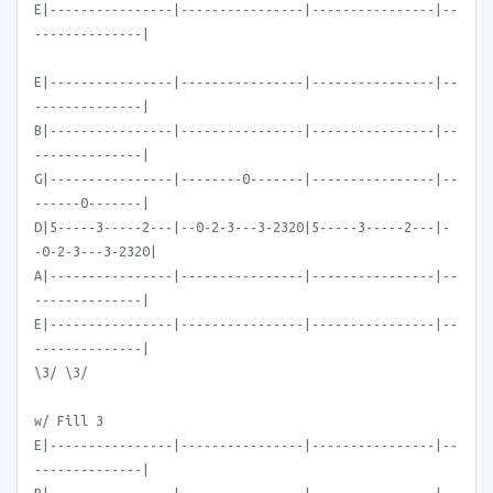
E|----------------|----------------|----------------|--
--------------|
E|----------------|----------------|----------------|--
--------------|
B|----------------|----------------|----------------|--
--------------|
G|----------------|--------0-------|----------------|--
------0-------|
D|5-----3-----2---|--0-2-3---3-2320|5-----3-----2---|-
-0-2-3---3-2320|
A|----------------|----------------|----------------|--
--------------|
E|----------------|----------------|----------------|--
--------------|
\3/ \3/
w/ Fill 3
E|----------------|----------------|----------------|--
--------------|