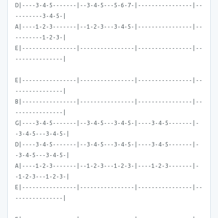
D|----3-4-5-------|--3-4-5---5-6-7-|----------------|--
--------3-4-5-|
A|----1-2-3-------|--1-2-3---3-4-5-|----------------|--
--------1-2-3-|
E|----------------|----------------|----------------|--
--------------|
E|----------------|----------------|----------------|--
--------------|
B|----------------|----------------|----------------|--
--------------|
G|----3-4-5-------|--3-4-5---3-4-5-|----3-4-5-------|-
-3-4-5---3-4-5-|
D|----3-4-5-------|--3-4-5---3-4-5-|----3-4-5-------|-
-3-4-5---3-4-5-|
A|----1-2-3-------|--1-2-3---1-2-3-|----1-2-3-------|-
-1-2-3---1-2-3-|
E|----------------|----------------|----------------|--
--------------|