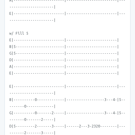
A|------------------------|------------------------|---
---------------------|
E|------------------------|------------------------|---
---------------------|
w/ Fill 5
E|------------------------|------------------------|
B|5-----------------------|------------------------|
G|5-----------------------|------------------------|
D|------------------------|------------------------|
A|------------------------|------------------------|
E|------------------------|------------------------|
E|------------------------|------------------------|---
---------------------|
B|----------0-------------|------------------3---4-|5--
-------0-------------|
G|----------0-------2-----|------------------3---4-|5--
-------0-------2-----|
D|5---------2-------3-----|------2---3-2320--------|---
-------2-------3-----|