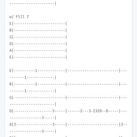
---------------------|
w/ Fill 7
E|------------------------|
B|------------------------|
G|------------------------|
D|------------------------|
A|------------------------|
E|------------------------|
E|----------1-------------|------------------------|---
-------1-------------|
B|----------1-------------|------------------------|---
-------1-------------|
G|------------------------|------------------------|---
---------------------|
D|------------------3-----|------2---3-2320--0-----|---
---------------3-----|
A|3-----------------3-----|------------------------|3--
---------------3-----|