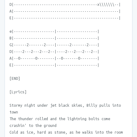
D|---------------------------------------x\\\\\\\--|
A|-------------------------------------------------|
E|-------------------------------------------------|
e|-------------------|-------------------|
B|-------------------|-------------------|
G|------2-------2----|------2-------2----|
D|----2---2---2---2--|----2---2---2---2--|
A|--0-------0--------|--0-------0--------|
E|-------------------|-------------------|
[END]
[Lyrics]
Stormy night under jet black skies, Billy pulls into
town
The thunder rolled and the lightning bolts come
crashin' to the ground
Cold as ice, hard as stone, as he walks into the room