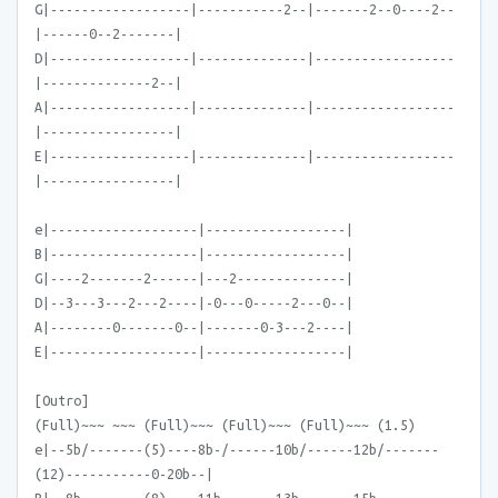
G|------------------|-----------2--|-------2--0----2--
|------0--2-------|
D|------------------|--------------|------------------
|--------------2--|
A|------------------|--------------|------------------
|-----------------|
E|------------------|--------------|------------------
|-----------------|
e|-------------------|------------------|
B|-------------------|------------------|
G|----2-------2------|---2--------------|
D|--3---3---2---2----|-0---0-----2---0--|
A|--------0-------0--|-------0-3---2----|
E|-------------------|------------------|
[Outro]
(Full)~~~ ~~~ (Full)~~~ (Full)~~~ (Full)~~~ (1.5)
e|--5b/-------(5)----8b-/------10b/------12b/-------
(12)-----------0-20b--|