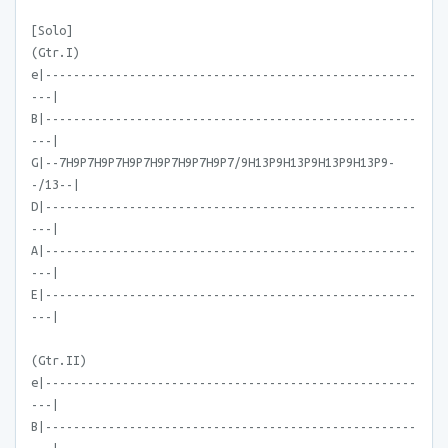
[Solo]
(Gtr.I)
e|-----------------------------------------------------
---|
B|-----------------------------------------------------
---|
G|--7H9P7H9P7H9P7H9P7H9P7H9P7/9H13P9H13P9H13P9H13P9-
-/13--|
D|-----------------------------------------------------
---|
A|-----------------------------------------------------
---|
E|-----------------------------------------------------
---|
(Gtr.II)
e|-----------------------------------------------------
---|
B|-----------------------------------------------------