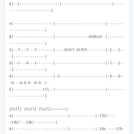
E|--1-------------------|------------------------|-----
--------------------|
e|-------------------|------------------------|--------
-----------------|
B|-------------------|----------------6h8h10--|--------
-----------------|
G|--7---7---7--------|----3h5h7-5h7h9---------|-2---2--
-2---------------|
D|--5---4---5--------|------------------------|-2---2--
-2---------------|
A|-------------------|-3----------------------|-0---0--
-0---0-0-0--0-0--|
E|--------------15\--|------------------------|--------
-----------------|
(Full) (Full) (Full)~~~~~~~|
e|--------------------------|------------|-15b/---
-14b/---10b/----------|
B|--------------------------|------------|-18b-----17b-