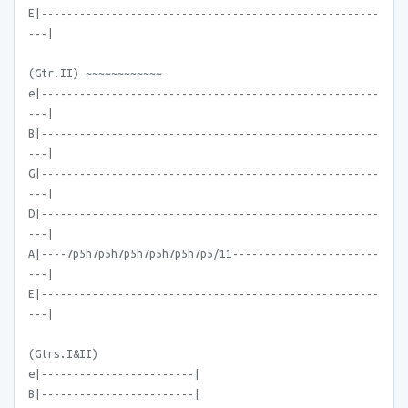
E|-----------------------------------------------------
---|
(Gtr.II) ~~~~~~~~~~~~
e|-----------------------------------------------------
---|
B|-----------------------------------------------------
---|
G|-----------------------------------------------------
---|
D|-----------------------------------------------------
---|
A|----7p5h7p5h7p5h7p5h7p5h7p5/11-----------------------
---|
E|-----------------------------------------------------
---|
(Gtrs.I&II)
e|------------------------|
B|------------------------|