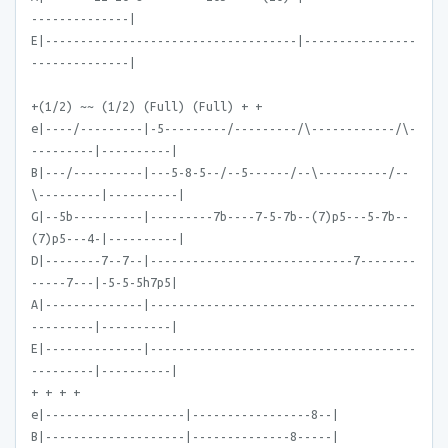
--------------|
E|------------------------------------|----------------
--------------|
+(1/2) ~~ (1/2) (Full) (Full) + +
e|----/---------|-5---------/---------/\------------/\-
---------|----------|
B|---/----------|---5-8-5--/--5------/--\----------/--
\---------|----------|
G|--5b----------|---------7b----7-5-7b--(7)p5---5-7b--
(7)p5---4-|----------|
D|--------7--7--|-----------------------------7--------
-----7---|-5-5-5h7p5|
A|--------------|--------------------------------------
---------|----------|
E|--------------|--------------------------------------
---------|----------|
+ + + +
e|--------------------|-----------------8--|
B|--------------------|--------------8-----|