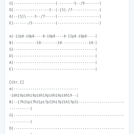
G|--------------------|--------5--/9-------|
D|-----------------5--|-(5)-/7-------------|
A|--(5)\----3--/7-----|--------------------|
E|-------/5-----------|--------------------|
e|-12p8-10p8----8-10p8----8-12p8-10p8----|
B|-----------10--------10-------------10-|
G|---------------------------------------|
D|---------------------------------------|
A|---------------------------------------|
E|---------------------------------------|
[Gtr.I]
e|-------------------------------
-16h19p16h19p16h19p16h19p16h19--|
B|--17h21p17h21p17p21h17p21h17p21----------------------
----------|
G|-----------------------------------------------------
----------|
D|-----------------------------------------------------