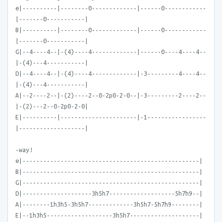
e|----------|--------0-------------|------0------------
|-------0-----------|
B|----------|--------0-------------|------0------------
|-------0-----------|
G|--4----4--|-(4)----4-------------|------0----4----4--
|-(4)---4-----------|
D|--4----4--|-(4)----4-------------|-3---------4----4--
|-(4)---4-----------|
A|--2----2--|-(2)----2--0-2p0-2-0--|-3---------2----2--
|-(2)---2--0-2p0-2-0|
E|----------|----------------------|-1-----------------
|-------------------|
-way!
e|---------------------------------------------------|
B|---------------------------------------------------|
G|---------------------------------------------------|
D|--------------------3h5h7-------------------5h7h9--|
A|--------1h3h5-3h5h7-------------3h5h7-5h7h9--------|
E|--1h3h5-------------------3h5h7--------------------|