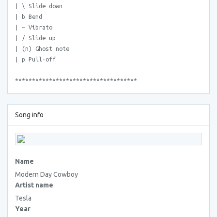
| \ Slide down
| b Bend
| ~ Vibrato
| / Slide up
| (n) Ghost note
| p Pull-off
************************************
Song info
Name
Modern Day Cowboy
Artist name
Tesla
Year