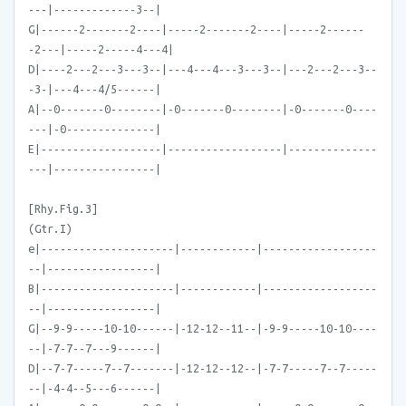
---|-------------3--|
G|------2-------2----|-----2-------2----|-----2------
-2---|-----2-----4---4|
D|----2---2---3---3--|---4---4---3---3--|---2---2---3--
-3-|---4---4/5------|
A|--0-------0--------|-0-------0--------|-0-------0----
---|-0--------------|
E|-------------------|------------------|--------------
---|----------------|
[Rhy.Fig.3]
(Gtr.I)
e|---------------------|------------|------------------
--|-----------------|
B|---------------------|------------|------------------
--|-----------------|
G|--9-9-----10-10------|-12-12--11--|-9-9-----10-10----
--|-7-7--7---9------|
D|--7-7-----7--7-------|-12-12--12--|-7-7-----7--7-----
--|-4-4--5---6------|