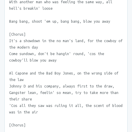
With another man who was feeling the same way, all
hell's breakin' loose
Bang bang, shoot 'em up, bang bang, blow you away
[Chorus]
It's a showdown in the no man's land, for the cowboy of
the modern day
Come sundown, don't be hangin' round, 'cos the
cowboy'll blow you away
Al Capone and the Bad Boy Jones, on the wrong side of
the law
Johnny D and his company, always first to the draw,
Gangster lean, feelin' so mean, try to take more than
their share
'Cos all they saw was ruling it all, the scent of blood
was in the air
[Chorus]