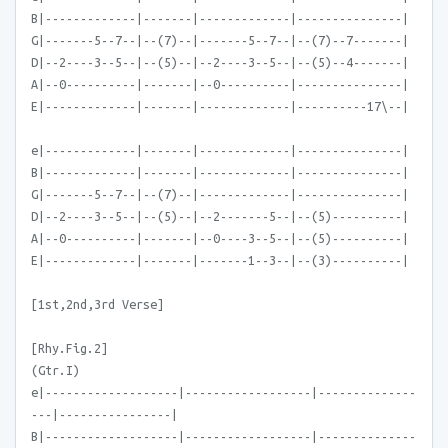
B|-------------|-------|-------------|---------------|
G|-------5--7--|--(7)--|-------5--7--|--(7)--7-------|
D|--2----3--5--|--(5)--|--2----3--5--|--(5)--4-------|
A|--0----------|-------|--0----------|---------------|
E|-------------|-------|-------------|----------17\--|
e|-------------|-------|-------------|---------------|
B|-------------|-------|-------------|---------------|
G|-------5--7--|--(7)--|-------------|---------------|
D|--2----3--5--|--(5)--|--2-------5--|--(5)----------|
A|--0----------|-------|--0----3--5--|--(5)----------|
E|-------------|-------|-------1--3--|--(3)----------|
[1st,2nd,3rd Verse]
[Rhy.Fig.2]
(Gtr.I)
e|-------------------|------------------|--------------
---|----------------|
B|-------------------|------------------|--------------