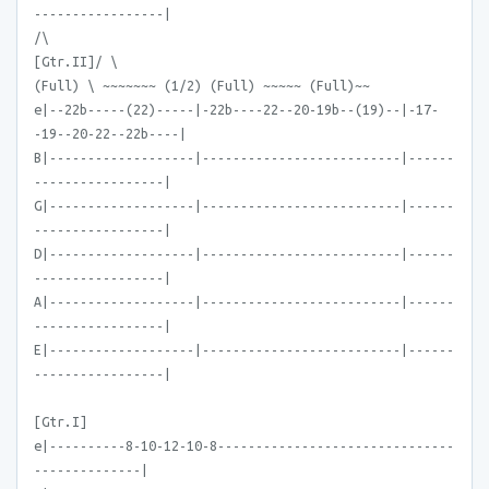
-----------------|
/\
[Gtr.II]/ \
(Full) \ ~~~~~~~ (1/2) (Full) ~~~~~ (Full)~~
e|--22b-----(22)-----|-22b----22--20-19b--(19)--|-17-
-19--20-22--22b----|
B|-------------------|--------------------------|------
-----------------|
G|-------------------|--------------------------|------
-----------------|
D|-------------------|--------------------------|------
-----------------|
A|-------------------|--------------------------|------
-----------------|
E|-------------------|--------------------------|------
-----------------|
[Gtr.I]
e|----------8-10-12-10-8-------------------------------
--------------|