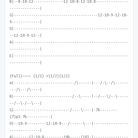
B|--8-10-12--------------12-10-8-12-10-8---------------
--------------|
G|---------------------------------------12-10-9-12-10-
9-------------|
D|-----------------------------------------------------
--12-10-9-12--|
A|-----------------------------------------------------
--------------|
E|-----------------------------------------------------
--------------|
(Full)~~~~ (1/2) +(1/2)(1/2)
e|----------------------------/\------|---/-\--/\------
---/\---/\----|
B|---------------------------/--\-----|--/---\/--\-----
--/--\-/--\---|
G|--------------------------/----\----|-7b--------
(7)p5-7b-----------|
D|--10-9---------12-10-9---/------\---|----------------
--------------|
A|-------12-10-8---------10b-----(10)-|----------------