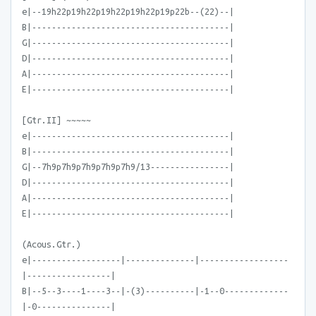
e|--19h22p19h22p19h22p19h22p19p22b--(22)--|
B|----------------------------------------|
G|----------------------------------------|
D|----------------------------------------|
A|----------------------------------------|
E|----------------------------------------|
[Gtr.II] ~~~~~
e|----------------------------------------|
B|----------------------------------------|
G|--7h9p7h9p7h9p7h9p7h9/13----------------|
D|----------------------------------------|
A|----------------------------------------|
E|----------------------------------------|
(Acous.Gtr.)
e|------------------|--------------|------------------
|-----------------|
B|--5--3----1----3--|-(3)----------|-1--0-------------
|-0---------------|