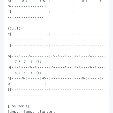
A|------0-0-------0-0--|------------|-----0-0-------0-
0--|-----------------|
E|---------------------|------------|------------------
--|-----------------|
(Gtr.II)
e|---------------------|------------|------------------
--|-----------------|
B|---------------------|------------|------------------
--|-----------------|
G|--2-2-----5--5-------|-7--7---7---|-2-2-----5--5-----
--|-7-7--7---9--(9)-|
D|--2-2-----3--3-------|-5--5---4---|-2-2-----3--3-----
--|-4-4--5---6--(6)-|
A|------0-0-------0-0--|------------|-----0-0-------0-
0--|-----------------|
E|---------------------|------------|------------------
--|-----------------|
[Pre-Chorus]
Bang.... Bang... blow you a-