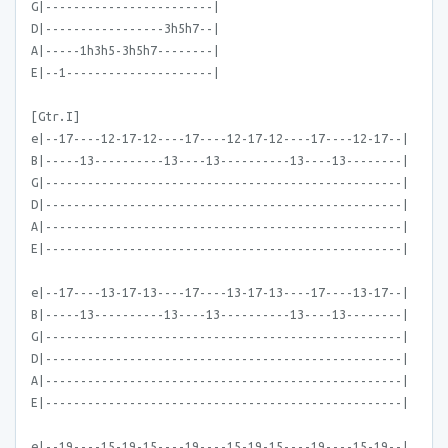
G|------------------------|
D|-----------------3h5h7--|
A|-----1h3h5-3h5h7--------|
E|--1---------------------|
[Gtr.I]
e|--17----12-17-12----17----12-17-12----17----12-17--|
B|-----13----------13----13----------13----13--------|
G|---------------------------------------------------|
D|---------------------------------------------------|
A|---------------------------------------------------|
E|---------------------------------------------------|
e|--17----13-17-13----17----13-17-13----17----13-17--|
B|-----13----------13----13----------13----13--------|
G|---------------------------------------------------|
D|---------------------------------------------------|
A|---------------------------------------------------|
E|---------------------------------------------------|
e|--19----15-19-15----19----15-19-15----19----15-19--|