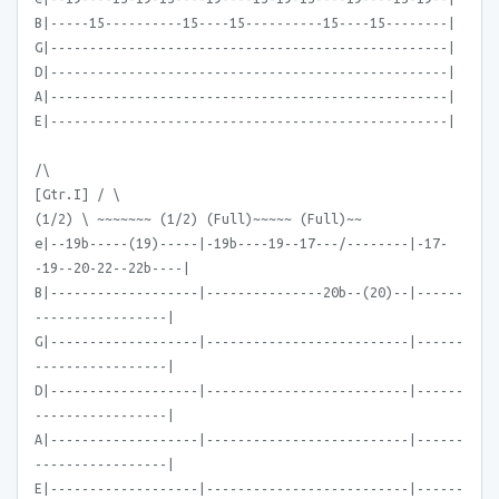
B|-----15----------15----15----------15----15--------|
G|---------------------------------------------------|
D|---------------------------------------------------|
A|---------------------------------------------------|
E|---------------------------------------------------|
/\
[Gtr.I] / \
(1/2) \ ~~~~~~~ (1/2) (Full)~~~~~ (Full)~~
e|--19b-----(19)-----|-19b----19--17---/--------|-17-
-19--20-22--22b----|
B|-------------------|---------------20b--(20)--|------
-----------------|
G|-------------------|--------------------------|------
-----------------|
D|-------------------|--------------------------|------
-----------------|
A|-------------------|--------------------------|------
-----------------|
E|-------------------|--------------------------|------