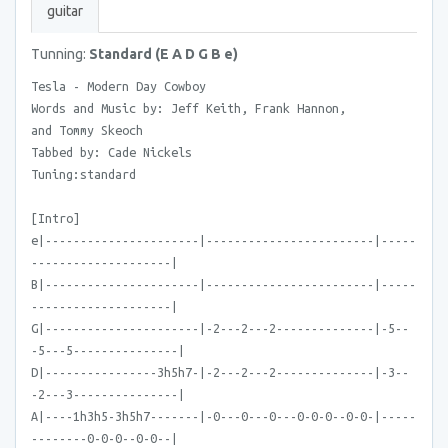
guitar
Tunning:
Standard (E A D G B e)
Tesla - Modern Day Cowboy
Words and Music by: Jeff Keith, Frank Hannon,
and Tommy Skeoch
Tabbed by: Cade Nickels
Tuning:standard
[Intro]
e|----------------------|------------------------|-----
--------------------|
B|----------------------|------------------------|-----
--------------------|
G|----------------------|-2---2---2--------------|-5--
-5---5---------------|
D|----------------3h5h7-|-2---2---2--------------|-3--
-2---3---------------|
A|----1h3h5-3h5h7-------|-0---0---0---0-0-0--0-0-|-----
--------0-0-0--0-0--|