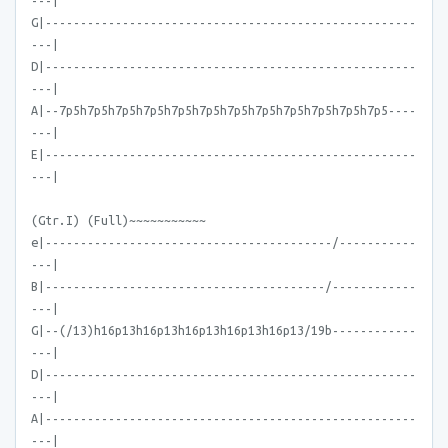
---|
G|-----------------------------------------------------
---|
D|-----------------------------------------------------
---|
A|--7p5h7p5h7p5h7p5h7p5h7p5h7p5h7p5h7p5h7p5h7p5h7p5----
---|
E|-----------------------------------------------------
---|
(Gtr.I) (Full)~~~~~~~~~~~
e|-----------------------------------------/-----------
---|
B|----------------------------------------/------------
---|
G|--(/13)h16p13h16p13h16p13h16p13h16p13/19b------------
---|
D|-----------------------------------------------------
---|
A|-----------------------------------------------------
---|