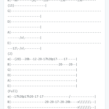
B|--8b--------(8)----11b-------13b-------15b--------
(15)------------------|
G|-----------------------------------------------------
-------------------|
D|-----------------------------------------------------
-------------------|
A|-----------------------------------------------------
-------/x\---------|
E|-----------------------------------------------------
---12\-/x\---------|
(2)
e|--(20)--20b--12-20-17h20p17----17-----|
B|----------------------------20----20--|
G|--------------------------------------|
D|--------------------------------------|
A|--------------------------------------|
E|--------------------------------------|
(Full)
e|--17h20p17h20-17-17---------------/--------------|
B|--------------------20-20-17-20-20b----x\\\\\\\--|
G|---------------------------------------x\\\\\\\--|