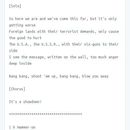
[Solo]
So here we are and we've come this far, but it's only
getting worse
Foreign lands with their terrorist demands, only cause
the good to hurt
The U.S.A., the U.S.S.R., with their six-guns to their
side
I see the message, written on the wall, too much anger
deep inside
Bang bang, shoot 'em up, bang bang, blow you away
[Chorus]
It's a showdown!
************************************
| h Hammer-on