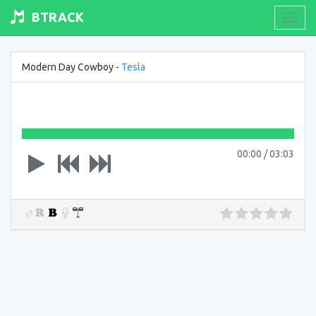
BTRACK
Toogl
navig
Modern Day Cowboy -
Tesla
00:00
/
03:03