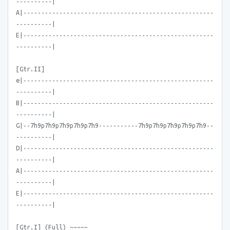
----------|
A|-----------------------------------------------------
----------|
E|-----------------------------------------------------
----------|
[Gtr.II]
e|-----------------------------------------------------
----------|
B|-----------------------------------------------------
----------|
G|--7h9p7h9p7h9p7h9p7h9-----------7h9p7h9p7h9p7h9p7h9--
----------|
D|-----------------------------------------------------
----------|
A|-----------------------------------------------------
----------|
E|-----------------------------------------------------
----------|
[Gtr.I] (Full) ~~~~~