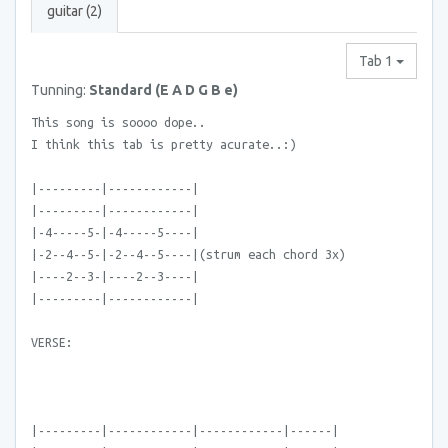
guitar (2)
Tab 1
Tunning:
Standard (E A D G B e)
This song is soooo dope..
I think this tab is pretty acurate..:)
|---------|------------|
|---------|------------|
|-4-----5-|-4-----5----|
|-2--4--5-|-2--4--5----|(strum each chord 3x)
|----2--3-|----2--3----|
|---------|------------|
VERSE:
|---------|------------|------------|------|