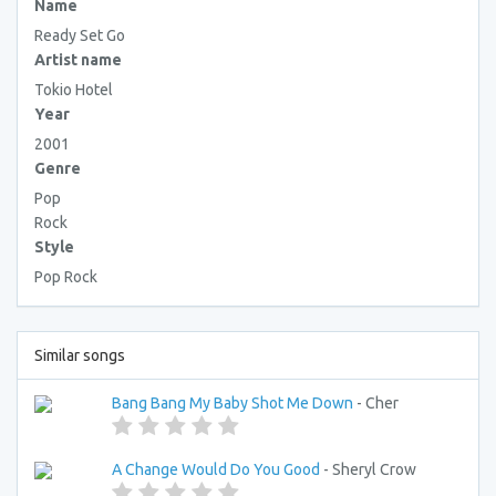
Name
Ready Set Go
Artist name
Tokio Hotel
Year
2001
Genre
Pop
Rock
Style
Pop Rock
Similar songs
Bang Bang My Baby Shot Me Down
- Cher
A Change Would Do You Good
- Sheryl Crow