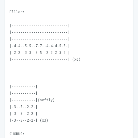
Filler:
|--------------------------|
|--------------------------|
|--------------------------|
|-4-4--5-5--7-7--4-4-4-5-5-|
|-2-2--3-3--5-5--2-2-2-3-3-|
|--------------------------| (x6)
|-----------|
|-----------|
|-----------|(softly)
|-3--5--2-2-|
|-3--5--2-2-|
|-3--5--2-2-| (x3)
CHORUS: