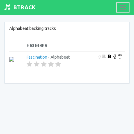
BTRACK
Toogl
navig
Alphabeat backing tracks
Название
Fascination
- Alphabeat