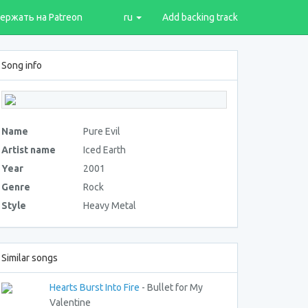
ержать на Patreon
ru
Add backing track
Song info
Name
Pure Evil
Artist name
Iced Earth
Year
2001
Genre
Rock
Style
Heavy Metal
Similar songs
Hearts Burst Into Fire
- Bullet for My
Valentine