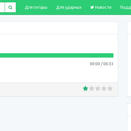
Для гитары
Для ударных
Новости
Подд
00:00
/
06:33