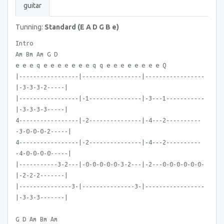
guitar
Tunning:
Standard (E A D G B e)
Intro
Am Bm Am G D
e e e q e e e e e e e q q e e e e e e e e Q
|-----------------|-----------------|-----------------
|-3-3-3-2-----|
|-----------------|-1---------------|-3---1-----------
|-3-3-3-3-----|
4-----------------|-2---------------|-4---2----------
-3-0-0-0-2-----|
4-----------------|-2---------------|-4---2----------
-4-0-0-0-0-----|
|-----------3-2---|-0-0-0-0-0-3-2---|-2---0-0-0-0-0-0-
|-2-2-2-------|
|---------------3-|---------------3-|-----------------
|-3-3-3-------|
G D Am Bm Am