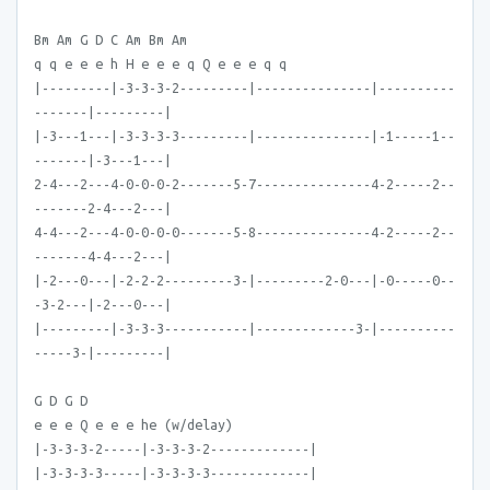
Bm Am G D C Am Bm Am
q q e e e h H e e e q Q e e e q q
|---------|-3-3-3-2---------|---------------|----------
-------|---------|
|-3---1---|-3-3-3-3---------|---------------|-1-----1--
-------|-3---1---|
2-4---2---4-0-0-0-2-------5-7---------------4-2-----2--
-------2-4---2---|
4-4---2---4-0-0-0-0-------5-8---------------4-2-----2--
-------4-4---2---|
|-2---0---|-2-2-2---------3-|---------2-0---|-0-----0--
-3-2---|-2---0---|
|---------|-3-3-3-----------|-------------3-|----------
-----3-|---------|
G D G D
e e e Q e e e he (w/delay)
|-3-3-3-2-----|-3-3-3-2-------------|
|-3-3-3-3-----|-3-3-3-3-------------|