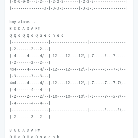
|-0-0-0-0---3-2---|-2-2-2-------|-2-2-2---------------|
|---------------3-|-3-3-3-------|-3-2-3---------------|
boy alone...
B G D A D A F#
Q Q q Q Q q Q q e q h q q
|-----------------|-----------------|-----------------
|-2-------2---2---|
|-4-----4-----4/--|-12----12----12\-|-7-----5---7-----
|-2-------2---2---|
4o4-----4-----4/--|-12----12----12\-|-7-----6---7-6\--
|-3-------3---3---|
4o4-----4-----4/--|-12----12----12\-|-7-----7---7-7\--
|-4-------4---4---|
|-2-----2-----2/--|-10----10----10\-|-5-----7---5-7\--
|-4-------4---4---|
|-----------------|-----------------|-------5-----5\--
|-2-------2---2---|
B G D A D A F#
Q Q q Q Q q Q q e q h h