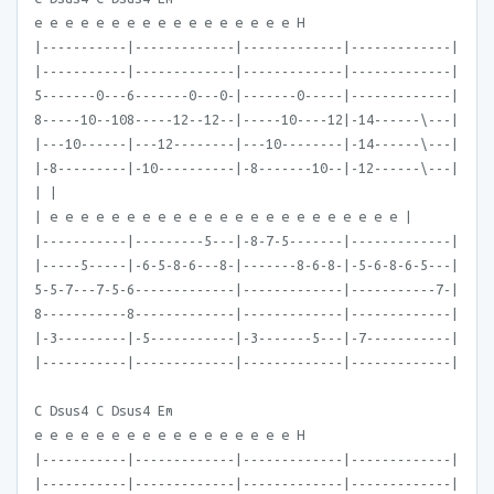
e e e e e e e e e e e e e e e e e H
|-----------|-------------|-------------|-------------|
|-----------|-------------|-------------|-------------|
5-------0---6-------0---0-|-------0-----|-------------|
8-----10--108-----12--12--|-----10----12|-14------\---|
|---10------|---12--------|---10--------|-14------\---|
|-8---------|-10----------|-8-------10--|-12------\---|
| |
| e e e e e e e e e e e e e e e e e e e e e e e |
|-----------|---------5---|-8-7-5-------|-------------|
|-----5-----|-6-5-8-6---8-|-------8-6-8-|-5-6-8-6-5---|
5-5-7---7-5-6-------------|-------------|-----------7-|
8-----------8-------------|-------------|-------------|
|-3---------|-5-----------|-3-------5---|-7-----------|
|-----------|-------------|-------------|-------------|
C Dsus4 C Dsus4 Em
e e e e e e e e e e e e e e e e e H
|-----------|-------------|-------------|-------------|
|-----------|-------------|-------------|-------------|