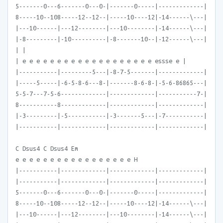
5-------0---6-------0---0-|-------0-----|-------------|
8-----10--108-----12--12--|-----10----12|-14------\---|
|---10------|---12--------|---10--------|-14------\---|
|-8---------|-10----------|-8-------10--|-12------\---|
| |
| e e e e e e e e e e e e e e e e e e e essse e |
|-----------|---------5---|-8-7-5-------|-------------|
|-----5-----|-6-5-8-6---8-|-------8-6-8-|-5-6-86865---|
5-5-7---7-5-6-------------|-------------|-----------7-|
8-----------8-------------|-------------|-------------|
|-3---------|-5-----------|-3-------5---|-7-----------|
|-----------|-------------|-------------|-------------|
C Dsus4 C Dsus4 Em
e e e e e e e e e e e e e e e e e H
|-----------|-------------|-------------|-------------|
|-----------|-------------|-------------|-------------|
5-------0---6-------0---0-|-------0-----|-------------|
8-----10--108-----12--12--|-----10----12|-14------\---|
|---10------|---12--------|---10--------|-14------\---|