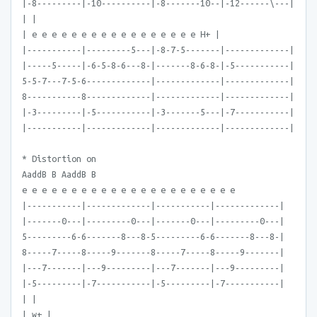
|-8---------|-10----------|-8-------10--|-12------\---|
| |
| e e e e e e e e e e e e e e e e e H+ |
|-----------|---------5---|-8-7-5-------|-------------|
|-----5-----|-6-5-8-6---8-|-------8-6-8-|-5-----------|
5-5-7---7-5-6-------------|-------------|-------------|
8-----------8-------------|-------------|-------------|
|-3---------|-5-----------|-3-------5---|-7-----------|
|-----------|-------------|-------------|-------------|
* Distortion on
AaddB B AaddB B
e e e e e e e e e e e e e e e e e e e e e e
|-----------|-------------|-----------|-------------|
|-------0---|---------0---|-------0---|---------0---|
5---------6-6-------8---8-5---------6-6-------8---8-|
8-----7-----8-----9-------8-----7-----8-----9-------|
|---7-------|---9---------|---7-------|---9---------|
|-5---------|-7-----------|-5---------|-7-----------|
| |
| w+ |