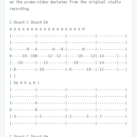
on the promo-video deviates from the original studio
recording.
C Dsus4 C Dsus4 Em
e e e e e e e e e e e e e e e e e H
|-----------|-------------|-------------|-------------|
|-----------|-------------|-------------|-------------|
5-------0---6-------0---0-|-------0-----|-------------|
8-----10--108-----12--12--|-----10----12|-14------\---|
|---10------|---12--------|---10--------|-14------\---|
|-8---------|-10----------|-8-------10--|-12------\---|
| |
| he H h q H |
|-----------|-------------|-------------|-------------|
|-----------|-------------|-------------|-------------|
5-----------6-------------|-------------|-------------|
8-----------8-------------|-------------|-------------|
|-3---------|-5-----------|-3-------5---|-7-----------|
|-----------|-------------|-------------|-------------|
C Dsus4 C Dsus4 Em