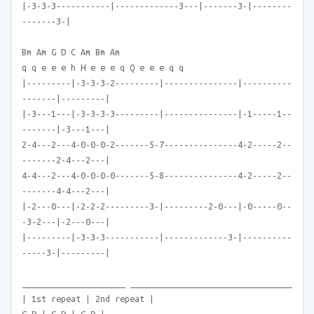
|-3-3-3-----------|-------------3---|-------3-|--------
-------3-|
Bm Am G D C Am Bm Am
q q e e e h H e e e q Q e e e q q
|---------|-3-3-3-2---------|---------------|----------
-------|---------|
|-3---1---|-3-3-3-3---------|---------------|-1-----1--
-------|-3---1---|
2-4---2---4-0-0-0-2-------5-7---------------4-2-----2--
-------2-4---2---|
4-4---2---4-0-0-0-0-------5-8---------------4-2-----2--
-------4-4---2---|
|-2---0---|-2-2-2---------3-|---------2-0---|-0-----0--
-3-2---|-2---0---|
|---------|-3-3-3-----------|-------------3-|----------
-----3-|---------|
_____________________ _________________________________
| 1st repeat | 2nd repeat |