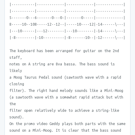
|-----------|-------------|-------------|-------------|
|-----------|-------------|-------------|-------------|
5-------0---6-------0---0-|-------0-----|-------------|
8-----10--108-----12--12--|-----10----12|-14------\---|
|---10------|---12--------|---10--------|-14------\---|
|-8---------|-10----------|-8-------10--|-12------\---|
The keyboard has been arranged for guitar on the 2nd
staff,
notes on A string are 8va bassa. The bass sound is
likely
a Moog Taurus Pedal sound (sawtooth wave with a rapid
closing
filter). The right hand melody sounds like a Mini-Moog
(a sawtooth wave with a somewhat rapid attack but with
the
filter open relatively wide to achieve a string-like
sound).
On the promo video Geddy plays both parts with the same
sound on a Mini-Moog. It is clear that the bass sound