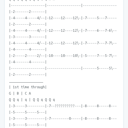
|-----------------|-----------------|-----------------
|-2-------2-------|
|-4-----4-----4/--|-12----12----12\-|-7-----5---7-----
|-2-------2-------|
|-4-----4-----4/--|-12----12----12\-|-7-----6---7-6\--
|-3-------3-------|
|-4-----4-----4/--|-12----12----12\-|-7-----7---7-7\--
|-4-------4-------|
|-2-----2-----2/--|-10----10----10\-|-5-----7---5-7\--
|-4-------4-------|
|-----------------|-----------------|-------5-----5\--
|-2-------2-------|
_________________
| 1st time through|
G | B | C A
Q Q q | q | Q Q q Q Q q
|-3-----3---------|-7--??????????---|-8-----8-----8---
|-5-----5-----5---|
|-3-----3---------|-7---------0-----|-8-----8-----8---
|-5-----5-----5---|