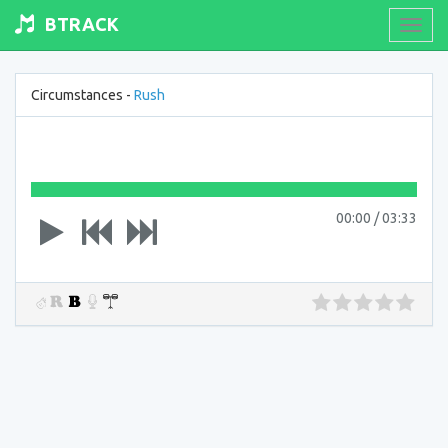
BTRACK
Toogl
navig
Circumstances -
Rush
00:00
/
03:33