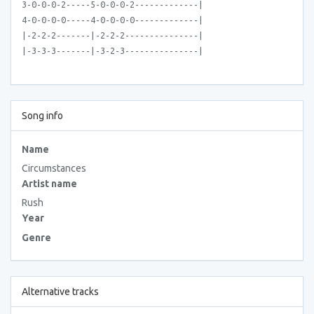
3-0-0-0-2-----5-0-0-0-2-------------|
4-0-0-0-0-----4-0-0-0-0-------------|
|-2-2-2-------|-2-2-2---------------|
|-3-3-3-------|-3-2-3---------------|
Song info
Name
Circumstances
Artist name
Rush
Year
Genre
Alternative tracks