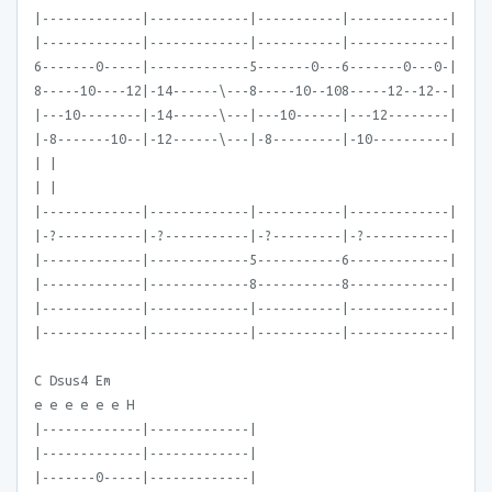
|-------------|-------------|-----------|-------------|
|-------------|-------------|-----------|-------------|
6-------0-----|-------------5-------0---6-------0---0-|
8-----10----12|-14------\---8-----10--108-----12--12--|
|---10--------|-14------\---|---10------|---12--------|
|-8-------10--|-12------\---|-8---------|-10----------|
| |
| |
|-------------|-------------|-----------|-------------|
|-?-----------|-?-----------|-?---------|-?-----------|
|-------------|-------------5-----------6-------------|
|-------------|-------------8-----------8-------------|
|-------------|-------------|-----------|-------------|
|-------------|-------------|-----------|-------------|
C Dsus4 Em
e e e e e e H
|-------------|-------------|
|-------------|-------------|
|-------0-----|-------------|