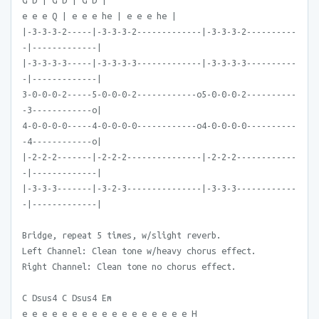
G D | G D | G D |
e e e Q | e e e he | e e e he |
|-3-3-3-2-----|-3-3-3-2-------------|-3-3-3-2----------
-|-------------|
|-3-3-3-3-----|-3-3-3-3-------------|-3-3-3-3----------
-|-------------|
3-0-0-0-2-----5-0-0-0-2------------o5-0-0-0-2----------
-3------------o|
4-0-0-0-0-----4-0-0-0-0------------o4-0-0-0-0----------
-4------------o|
|-2-2-2-------|-2-2-2---------------|-2-2-2------------
-|-------------|
|-3-3-3-------|-3-2-3---------------|-3-3-3------------
-|-------------|
Bridge, repeat 5 times, w/slight reverb.
Left Channel: Clean tone w/heavy chorus effect.
Right Channel: Clean tone no chorus effect.
C Dsus4 C Dsus4 Em
e e e e e e e e e e e e e e e e e H