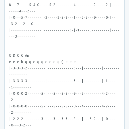
8---7-----5-4-0-|---5-2---------4---------2-----2-|----
-----4---2---|
|-0---5-7-------|-3-----3-5-2---|---3-2---0-----0-|--
-3-2---2---0---|
|---------------|-------------3-|-1-----3---------|----
---3---------|
G D C G Am
e e e h q q e q q e e e q Q e e e
|-3-3-3-2---------|-------------3---|---------|--------
---------|
|-3-3-3-3---------|-------------3---|---------|-1----
-1---------|
|-0-0-0-2-------5-|---5---5-5---0---2---------4-2----
-2---------|
|-0-0-0-0-------5-|---5---5-5---0---4---------4-2----
-2---------|
|-2-2-2---------3-|---3---3-3---2---|---3-2---|-0----
-0---3-2---|