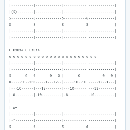
|-----------|-------------|-----------|-------------|
|(5)--------|-------------|-----------|-------------|
5-----------6-------------5-----------6-------------|
8-----------8-------------8-----------8-------------|
|-----------|-------------|-----------|-------------|
|-----------|-------------|-----------|-------------|
C Dsus4 C Dsus4
e e e e e e e e e e e e e e e e e e e e e e
|-----------|-------------|-----------|-------------|
|-----------|-------------|-----------|-------------|
5-------0---6-------0---0-|-------0---|-------0---0-|
8-----10--108-----12--12--|-----10--10|-----12--12--|
|---10------|---12--------|---10------|---12--------|
|-8---------|-10----------|-8---------|-10----------|
| |
| w+ |
|-----------|-------------|-----------|-------------|
|-?---------|-------------|-----------|-------------|
5-----------6-------------5-----------6-------------|