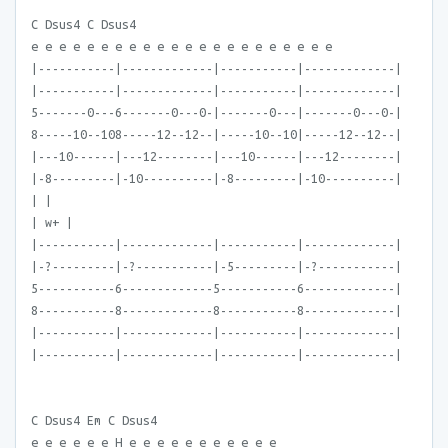
C Dsus4 C Dsus4
e e e e e e e e e e e e e e e e e e e e e e
|-----------|-------------|-----------|-------------|
|-----------|-------------|-----------|-------------|
5-------0---6-------0---0-|-------0---|-------0---0-|
8-----10--108-----12--12--|-----10--10|-----12--12--|
|---10------|---12--------|---10------|---12--------|
|-8---------|-10----------|-8---------|-10----------|
| |
| w+ |
|-----------|-------------|-----------|-------------|
|-?---------|-?-----------|-5---------|-?-----------|
5-----------6-------------5-----------6-------------|
8-----------8-------------8-----------8-------------|
|-----------|-------------|-----------|-------------|
|-----------|-------------|-----------|-------------|
C Dsus4 Em C Dsus4
e e e e e e H e e e e e e e e e e e