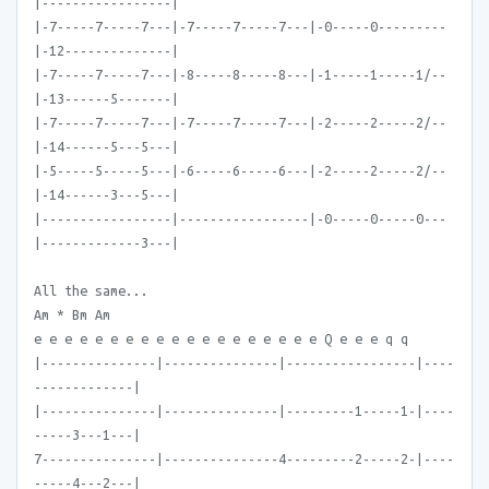
|-----------------|
|-7-----7-----7---|-7-----7-----7---|-0-----0---------
|-12--------------|
|-7-----7-----7---|-8-----8-----8---|-1-----1-----1/--
|-13------5-------|
|-7-----7-----7---|-7-----7-----7---|-2-----2-----2/--
|-14------5---5---|
|-5-----5-----5---|-6-----6-----6---|-2-----2-----2/--
|-14------3---5---|
|-----------------|-----------------|-0-----0-----0---
|-------------3---|
All the same...
Am * Bm Am
e e e e e e e e e e e e e e e e e e e Q e e e q q
|---------------|---------------|-----------------|----
-------------|
|---------------|---------------|---------1-----1-|----
-----3---1---|
7---------------|---------------4---------2-----2-|----
-----4---2---|