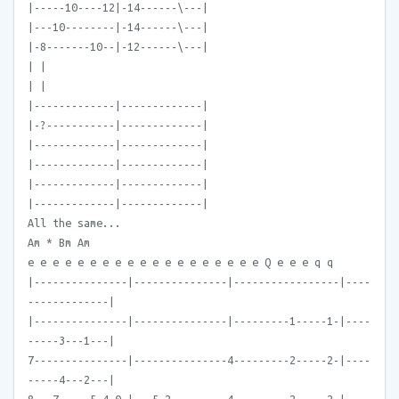
|-----10----12|-14------\---|
|---10--------|-14------\---|
|-8-------10--|-12------\---|
| |
| |
|-------------|-------------|
|-?-----------|-------------|
|-------------|-------------|
|-------------|-------------|
|-------------|-------------|
|-------------|-------------|
All the same...
Am * Bm Am
e e e e e e e e e e e e e e e e e e e Q e e e q q
|---------------|---------------|-----------------|----
-------------|
|---------------|---------------|---------1-----1-|----
-----3---1---|
7---------------|---------------4---------2-----2-|----
-----4---2---|