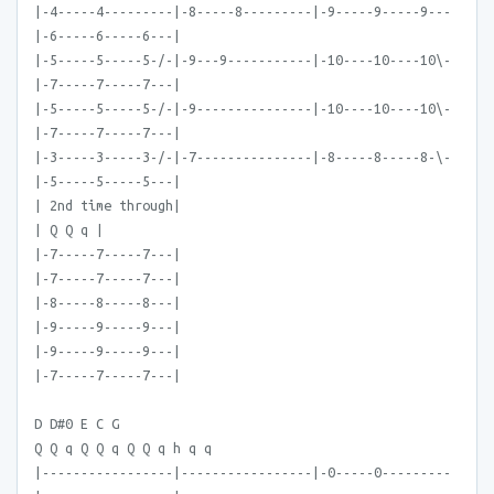
|-4-----4---------|-8-----8---------|-9-----9-----9---
|-6-----6-----6---|
|-5-----5-----5-/-|-9---9-----------|-10----10----10\-
|-7-----7-----7---|
|-5-----5-----5-/-|-9---------------|-10----10----10\-
|-7-----7-----7---|
|-3-----3-----3-/-|-7---------------|-8-----8-----8-\-
|-5-----5-----5---|
| 2nd time through|
| Q Q q |
|-7-----7-----7---|
|-7-----7-----7---|
|-8-----8-----8---|
|-9-----9-----9---|
|-9-----9-----9---|
|-7-----7-----7---|
D D#0 E C G
Q Q q Q Q q Q Q q h q q
|-----------------|-----------------|-0-----0---------