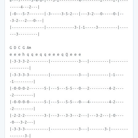
8---7-----5-4-0-|---5-2---------4---------2-----2-|----
-----4---2---|
|-0---5-7-------|-3-----3-5-2---|---3-2---0-----0-|--
-3-2---2---0---|
|---------------|-------------3-|-1-----3---------|----
---3---------|
G D C G Am
e e e h q q e q q e e e q Q e e e
|-3-3-3-2---------|-------------3---|---------|--------
---------|
|-3-3-3-3---------|-------------3---|---------|-1----
-1---------|
|-0-0-0-2-------5-|---5---5-5---0---2---------4-2----
-2---------|
|-0-0-0-0-------5-|---5---5-5---0---4---------4-2----
-2---------|
|-2-2-2---------3-|---3---3-3---2---|---3-2---|-0----
-0---3-2---|
|-3-3-3-----------|-------------3---|-------3-|--------
-------3-|