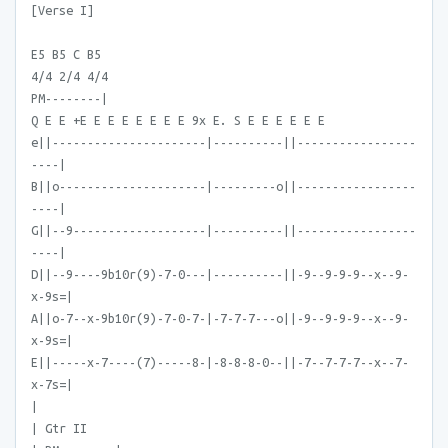
[Verse I]
E5 B5 C B5
4/4 2/4 4/4
PM--------|
Q E E +E E E E E E E E 9x E. S E E E E E E
e||----------------------|----------||-----------------
----|
B||o---------------------|---------o||-----------------
----|
G||--9-------------------|----------||-----------------
----|
D||--9----9b10r(9)-7-0---|----------||-9--9-9-9--x--9-
x-9s=|
A||o-7--x-9b10r(9)-7-0-7-|-7-7-7---o||-9--9-9-9--x--9-
x-9s=|
E||-----x-7----(7)-----8-|-8-8-8-0--||-7--7-7-7--x--7-
x-7s=|
|
| Gtr II