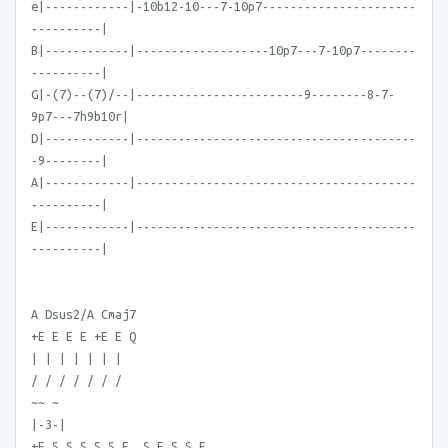
e|------------|-10b12-10---7-10p7----------------------
----------|
B|------------|-------------------10p7---7-10p7--------
----------|
G|-(7)--(7)/--|------------------------9--------8-7-
9p7---7h9b10r|
D|------------|----------------------------------------
-9--------|
A|------------|----------------------------------------
----------|
E|------------|----------------------------------------
----------|
A Dsus2/A Cmaj7
+E E E E +E E Q
| | | | | | |
/ / / / / / /
~~ ~
|-3-|
+E S S S S S E. S E S S E