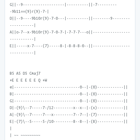
G||--9-------------------|----------||-7---------
-9b11==(9)r(9)-7-|
D||--9----9b10r(9)-7-0---|----------||--------9--------
-----------|
A||o-7--x-9b10r(9)-7-0-7-|-7-7-7---o||-----------------
-----------|
E||-----x-7----(7)-----8-|-8-8-8-0--||-----------------
-----------|
B5 A5 D5 Cmaj7
+E E E E E E Q +W
e|------------------------------0--|-(0)------------||
B|------------------------------0--|-(0)------------||
G|------------------------------0--|-(0)------------||
D|-(9)\--7-----7-/12---------x--x--|-(x)------------||
A|-(9)\--7-----7---x---------7--7--|-(7)------------||
E|-(7)\--5-----5-/10---------8--8--|-(8)------------||
|
| ~~ ~~~~~~~~~