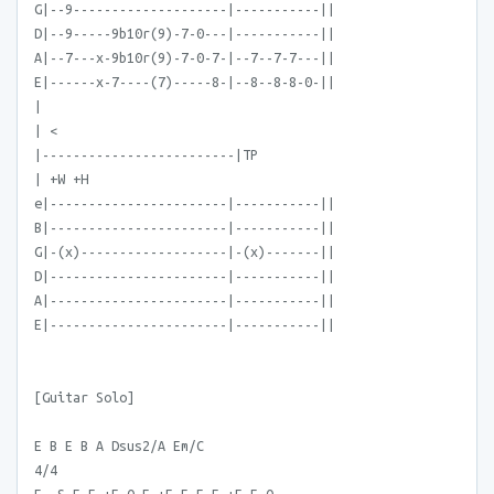
G|--9--------------------|-----------||
D|--9-----9b10r(9)-7-0---|-----------||
A|--7---x-9b10r(9)-7-0-7-|--7--7-7---||
E|------x-7----(7)-----8-|--8--8-8-0-||
|
| <
|-------------------------|TP
| +W +H
e|-----------------------|-----------||
B|-----------------------|-----------||
G|-(x)-------------------|-(x)-------||
D|-----------------------|-----------||
A|-----------------------|-----------||
E|-----------------------|-----------||
[Guitar Solo]
E B E B A Dsus2/A Em/C
4/4