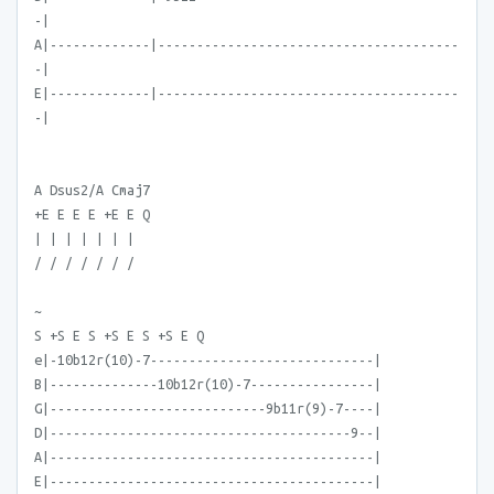
-|
A|-------------|---------------------------------------
-|
E|-------------|---------------------------------------
-|
A Dsus2/A Cmaj7
+E E E E +E E Q
| | | | | | |
/ / / / / / /
~
S +S E S +S E S +S E Q
e|-10b12r(10)-7-----------------------------|
B|--------------10b12r(10)-7----------------|
G|----------------------------9b11r(9)-7----|
D|---------------------------------------9--|
A|------------------------------------------|
E|------------------------------------------|