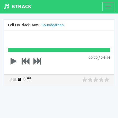
BTRACK
Toogl
navig
Fell On Black Days -
Soundgarden
00:00
/
04:44