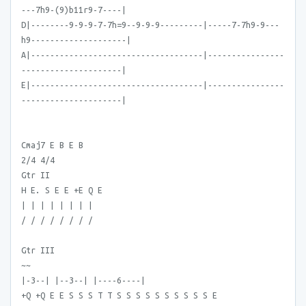
---7h9-(9)b11r9-7----|
D|--------9-9-9-7-7h=9--9-9-9---------|-----7-7h9-9---
h9--------------------|
A|------------------------------------|----------------
---------------------|
E|------------------------------------|----------------
---------------------|
Cmaj7 E B E B
2/4 4/4
Gtr II
H E. S E E +E Q E
| | | | | | | |
/ / / / / / / /
Gtr III
~~
|-3--| |--3--| |----6----|
+Q +Q E E S S S T T S S S S S S S S S S E