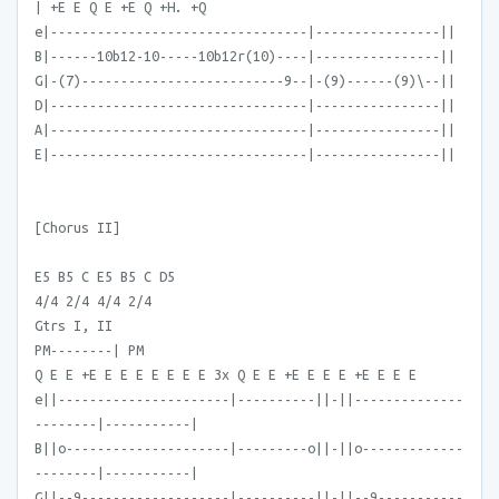
| +E E Q E +E Q +H. +Q
e|---------------------------------|----------------||
B|------10b12-10-----10b12r(10)----|----------------||
G|-(7)--------------------------9--|-(9)------(9)\--||
D|---------------------------------|----------------||
A|---------------------------------|----------------||
E|---------------------------------|----------------||
[Chorus II]
E5 B5 C E5 B5 C D5
4/4 2/4 4/4 2/4
Gtrs I, II
PM--------| PM
Q E E +E E E E E E E E 3x Q E E +E E E E +E E E E
e||----------------------|----------||-||--------------
--------|-----------|
B||o---------------------|---------o||-||o-------------
--------|-----------|
G||--9-------------------|----------||-||--9-----------