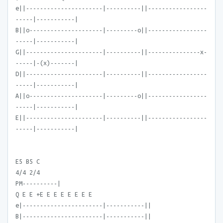
e||----------------------|----------||-----------------
-----|-----------|
B||o---------------------|---------o||-----------------
-----|-----------|
G||----------------------|----------||---------------x-
-----|-(x)-------|
D||----------------------|----------||-----------------
-----|-----------|
A||o---------------------|---------o||-----------------
-----|-----------|
E||----------------------|----------||-----------------
-----|-----------|
E5 B5 C
4/4 2/4
PM----------|
Q E E +E E E E E E E E
e|-----------------------|-----------||
B|-----------------------|-----------||