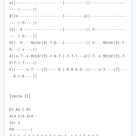
e||----------------------|----------||-----------------
----|------||
B||o---------------------|---------o||-----------------
----|-0----||
G||--9-------------------|----------||-9---------------
----|-0----||
D||--9----9b10r(9)-7-0---|----------||-9----9b10r(9)-7-
0---|-x----||
A||o-7--x-9b10r(9)-7-0-7-|-7-7-7---o||-7--x-9b10r(9)-7-
0-7-|-7----||
E||-----x-7----(7)-----8-|-8-8-8-0--||----x-7----(7)---
--8-|-8----||
[Verse II]
E5 B5 C B5
4/4 2/4 4/4
Gtr I
PM--------|