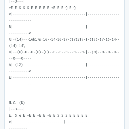
|--3---|
+E E S S S E E E E E +E E E Q E Q
e|------------------------------------|----------------
-----------||
B|------------------------------------|----------------
----------o||
G|-(14)---16h17p=16--14-16-17-(17)S19-|-(19)-17-16-14--
(14)-14\---||
D|--(0)-0--0-(0)-(0)--0--0--0---0---0-|--(0)--0--0--0--
--0---0----||
A|-(12)-------------------------------|----------------
----------o||
E|------------------------------------|----------------
-----------||
N.C. (D)
|--3---|
E. S e E +E E +E E +E E S S S E E E E E
e|-------------------------|---------------------------
---------|