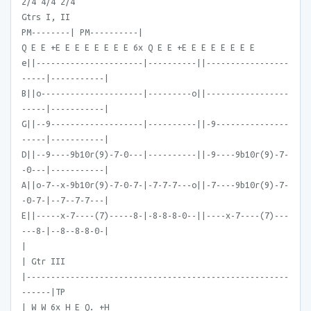
2/4 4/4 2/4
Gtrs I, II
PM--------| PM----------|
Q E E +E E E E E E E E 6x Q E E +E E E E E E E E
e||----------------------|----------||-----------------
-----|-----------|
B||o---------------------|---------o||-----------------
-----|-----------|
G||--9-------------------|----------||-9---------------
-----|-----------|
D||--9----9b10r(9)-7-0---|----------||-9----9b10r(9)-7-
-0---|-----------|
A||o-7--x-9b10r(9)-7-0-7-|-7-7-7---o||-7----9b10r(9)-7-
-0-7-|--7--7-7---|
E||-----x-7----(7)-----8-|-8-8-8-0--||----x-7----(7)---
---8-|--8--8-8-0-|
|
| Gtr III
|------------------------------------------------------
------|TP
| W W 6x H E Q. +H