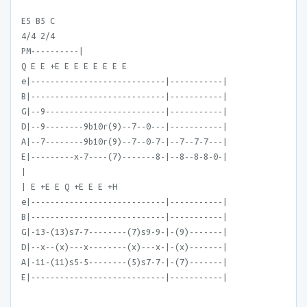
E5 B5 C
4/4 2/4
PM----------|
Q E E +E E E E E E E E
e|----------------------------|-----------|
B|----------------------------|-----------|
G|--9-------------------------|-----------|
D|--9--------9b10r(9)--7--0---|-----------|
A|--7--------9b10r(9)--7--0-7-|--7--7-7---|
E|---------x-7----(7)-------8-|--8--8-8-0-|
|
| E +E E Q +E E E +H
e|----------------------------|-----------|
B|----------------------------|-----------|
G|-13-(13)s7-7--------(7)s9-9-|-(9)-------|
D|--x--(x)---x--------(x)---x-|-(x)-------|
A|-11-(11)s5-5--------(5)s7-7-|-(7)-------|
E|----------------------------|-----------|