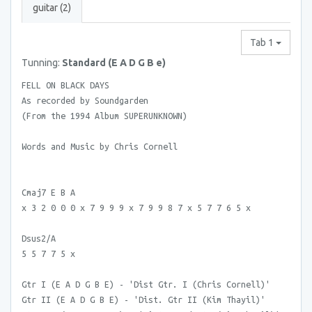
guitar (2)
Tab 1
Tunning:
Standard (E A D G B e)
FELL ON BLACK DAYS
As recorded by Soundgarden
(From the 1994 Album SUPERUNKNOWN)
Words and Music by Chris Cornell
Cmaj7 E B A
x 3 2 0 0 0 x 7 9 9 9 x 7 9 9 8 7 x 5 7 7 6 5 x
Dsus2/A
5 5 7 7 5 x
Gtr I (E A D G B E) - 'Dist Gtr. I (Chris Cornell)'
Gtr II (E A D G B E) - 'Dist. Gtr II (Kim Thayil)'