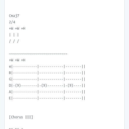
Cmaj7
2/4
+W +W +H
| | |
/ / /
~~~~~~~~~~~~~~~~~~~~~~~~~~~~~
+W +W +H
e|------------|------------|--------||
B|------------|------------|--------||
G|------------|------------|--------||
D|-(9)--------|-(9)--------|-(9)----||
A|------------|------------|--------||
E|------------|------------|--------||
[Chorus III]