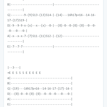
B|-------------------------|---------------------------
---------|
G|--------9-(9)S13-(13)S14-|-(14)---16h17p=16--14-16-
17-(17)S19-|
D|-9--9-9-x-(x)--x--(x)--0-|--(0)-0--0-(0)-(0)--0--0-
-0---0---0-|
A|-x--x-x-7-(7)S11-(11)S12-|-(12)----------------------
---------|
E|-7--7-7------------------|---------------------------
---------|
|--3---|
+E E S S S E E E E E
e|------------------------------------|
B|------------------------------------|
G|-(19)---16h17p=16--14-16-17-(17)-16-|
D|--(0)-0--0-(0)-(0)--0--0--0---0---0-|
A|------------------------------------|
E|------------------------------------|