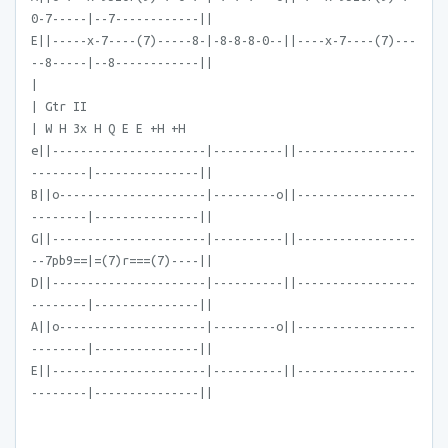
0-7-----|--7------------||
E||-----x-7----(7)-----8-|-8-8-8-0--||----x-7----(7)---
--8-----|--8------------||
|
| Gtr II
| W H 3x H Q E E +H +H
e||----------------------|----------||-----------------
--------|---------------||
B||o---------------------|---------o||-----------------
--------|---------------||
G||----------------------|----------||-----------------
--7pb9==|=(7)r===(7)----||
D||----------------------|----------||-----------------
--------|---------------||
A||o---------------------|---------o||-----------------
--------|---------------||
E||----------------------|----------||-----------------
--------|---------------||