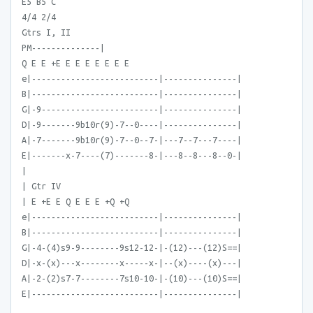
E5 B5 C
4/4 2/4
Gtrs I, II
PM--------------|
Q E E +E E E E E E E E
e|--------------------------|---------------|
B|--------------------------|---------------|
G|-9------------------------|---------------|
D|-9-------9b10r(9)-7--0----|---------------|
A|-7-------9b10r(9)-7--0--7-|---7--7---7----|
E|-------x-7----(7)-------8-|---8--8---8--0-|
|
| Gtr IV
| E +E E Q E E E +Q +Q
e|--------------------------|---------------|
B|--------------------------|---------------|
G|-4-(4)s9-9--------9s12-12-|-(12)---(12)S==|
D|-x-(x)---x--------x-----x-|--(x)----(x)---|
A|-2-(2)s7-7--------7s10-10-|-(10)---(10)S==|
E|--------------------------|---------------|