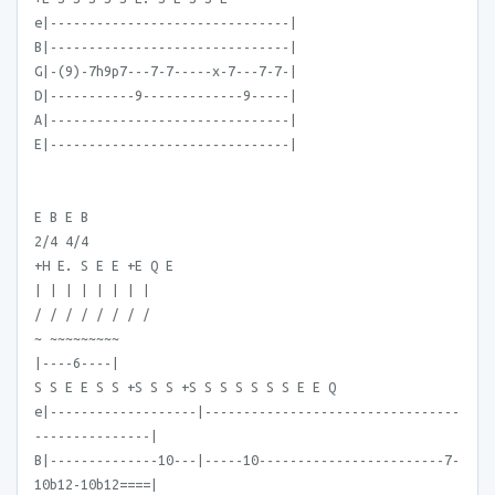
e|-------------------------------|
B|-------------------------------|
G|-(9)-7h9p7---7-7-----x-7---7-7-|
D|-----------9-------------9-----|
A|-------------------------------|
E|-------------------------------|
E B E B
2/4 4/4
+H E. S E E +E Q E
| | | | | | | |
/ / / / / / / /
~ ~~~~~~~~~
|----6----|
S S E E S S +S S S +S S S S S S S E E Q
e|-------------------|---------------------------------
---------------|
B|--------------10---|-----10------------------------7-
10b12-10b12====|