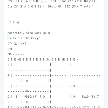
Gtr III (E A D G B E) - 'Dist. Lead Gtr (Kim Thayil)'
Gtr IV (E A D G B E) - 'Dist. Gtr III (Kim Thayil)'
[Intro]
Moderately Slow Rock Q=108
E5 B5 C E5 B5 Cmaj7
4/4 2/4 4/4
Gtr I
PM--------|
Q E E +E E E E E E E E 3x Q E E +E E E E W
e||----------------------|----------||-----------------
--------|---------------||
B||o---------------------|---------o||-----------------
--------|--0------------||
G||--9-------------------|----------||-9---------------
--------|--0------------||
D||--9----9b10r(9)-7-0---|----------||-9----9b10r(9)-7-
0-------|--x------------||
A||o-7--x-9b10r(9)-7-0-7-|-7-7-7---o||-7--x-9b10r(9)-7-