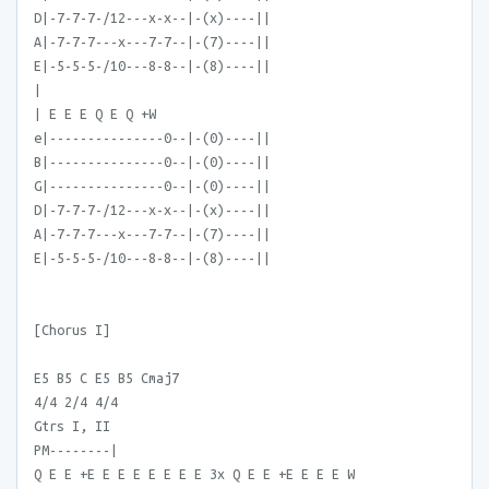
D|-7-7-7-/12---x-x--|-(x)----||
A|-7-7-7---x---7-7--|-(7)----||
E|-5-5-5-/10---8-8--|-(8)----||
|
| E E E Q E Q +W
e|---------------0--|-(0)----||
B|---------------0--|-(0)----||
G|---------------0--|-(0)----||
D|-7-7-7-/12---x-x--|-(x)----||
A|-7-7-7---x---7-7--|-(7)----||
E|-5-5-5-/10---8-8--|-(8)----||
[Chorus I]
E5 B5 C E5 B5 Cmaj7
4/4 2/4 4/4
Gtrs I, II
PM--------|
Q E E +E E E E E E E E 3x Q E E +E E E E W