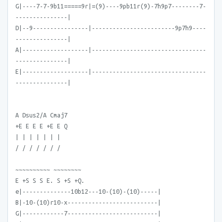
G|----7-7-9b11=====9r|=(9)----9pb11r(9)-7h9p7--------7-
---------------|
D|--9----------------|------------------------9p7h9----
---------------|
A|-------------------|---------------------------------
---------------|
E|-------------------|---------------------------------
---------------|
A Dsus2/A Cmaj7
+E E E E +E E Q
| | | | | | |
/ / / / / / /
~~~~~~~~~~ ~~~~~~~~
E +S S S E. S +S +Q.
e|--------------10b12---10-(10)-(10)-----|
B|-10-(10)r10-x--------------------------|
G|------------7--------------------------|