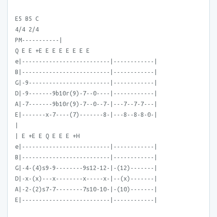
E5 B5 C
4/4 2/4
PM-----------|
Q E E +E E E E E E E E
e|--------------------------|------------|
B|--------------------------|------------|
G|-9------------------------|------------|
D|-9-------9b10r(9)-7--0----|------------|
A|-7-------9b10r(9)-7--0--7-|---7--7-7---|
E|-------x-7----(7)-------8-|---8--8-8-0-|
|
| E +E E Q E E E +H
e|--------------------------|------------|
B|--------------------------|------------|
G|-4-(4)s9-9--------9s12-12-|-(12)-------|
D|-x-(x)---x--------x-----x-|--(x)-------|
A|-2-(2)s7-7--------7s10-10-|-(10)-------|
E|--------------------------|------------|