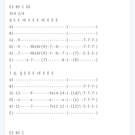
E5 B5 C D5
4/4 2/4
Q E E +E E E E +E E E E
e|-------------------------|-------------|
B|-------------------------|-------------|
G|--9----------------------|-------7-7-7-|
D|--9-----9b10r(9)-7--0----|-------7-7-7-|
A|--7-----9b10r(9)-7--0--7-|--(7)--5-5-5-|
E|------x-7----(7)-------8-|--(8)--------|
|
| Q. Q E E E +E E E E
e|-------------------------|-------------|
B|-------------------------|-------7-7-7-|
G|-13-----9--------9s14-14-|-(14)\-7-7-7-|
D|--x-----x--------x-----x-|--(x)--7-7-7-|
A|-11-----7--------7s12-12-|-(12)\-5-5-5-|
E|-------------------------|-------------|
E5 B5 C