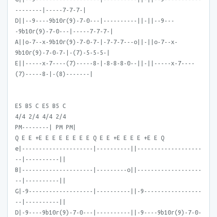
--------|-----7-7-7-|
D||--9----9b10r(9)-7-0---|----------||-||--9---
-9b10r(9)-7-0---|-----7-7-7-|
A||o-7--x-9b10r(9)-7-0-7-|-7-7-7---o||-||o-7--x-
9b10r(9)-7-0-7-|-(7)-5-5-5-|
E||-----x-7----(7)-----8-|-8-8-8-0--||-||-----x-7----
(7)-----8-|-(8)-------|
E5 B5 C E5 B5 C
4/4 2/4 4/4 2/4
PM--------| PM PM|
Q E E +E E E E E E E E Q E E +E E E E +E E Q
e|---------------------|----------||-------------------
--|----------||
B|---------------------|---------o||-------------------
--|----------||
G|-9-------------------|----------||-9-----------------
--|----------||
D|-9----9b10r(9)-7-0---|----------||-9----9b10r(9)-7-0-