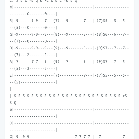
E. S E E +E Q E +E E E E +E E Q
e|------------------------------------|----------------
--------0-------0----|
B|-9------9-9---7---(7)---9-------7---|-(7)S5---5---5--
--(5)---0-------0----|
G|-9------9-9---8---(8)---9-------8---|-(8)S6---6---7--
--(7)---0-------0----|
D|-9------9-9---9---(9)---9-------9---|-(9)S7---7---7--
--(7)---2-------2----|
A|-7------7-7---9---(9)---7-------9---|-(9)S7---7---5--
--(5)---3-------3----|
E|--------------7---(7)-----------7---|-(7)S5---5---5--
--(5)----------------|
|
| S S S S S S S S S S S S S S S S E S S S S S S S S +S
S Q
e|------------------------------------|----------------
---------------------|
B|------------------------------------|----------------
---------------------|
G|-9--9-9---------------------7-7-7-7-|--7----------7--