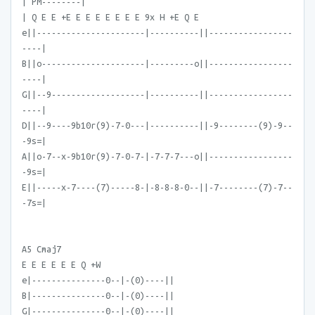
| PM--------|
| Q E E +E E E E E E E E 9x H +E Q E
e||----------------------|----------||-----------------
----|
B||o---------------------|---------o||-----------------
----|
G||--9-------------------|----------||-----------------
----|
D||--9----9b10r(9)-7-0---|----------||-9--------(9)-9--
-9s=|
A||o-7--x-9b10r(9)-7-0-7-|-7-7-7---o||-----------------
-9s=|
E||-----x-7----(7)-----8-|-8-8-8-0--||-7--------(7)-7--
-7s=|
A5 Cmaj7
E E E E E E Q +W
e|---------------0--|-(0)----||
B|---------------0--|-(0)----||
G|---------------0--|-(0)----||