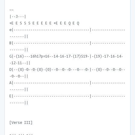
~~
|--3---|
+E E S S S E E E E E +E E E Q E Q
e|------------------------------------|----------------
-------||
B|------------------------------------|----------------
-------||
G|-(16)---16h17p=16--14-16-17-(17)S19-|-(19)-17-16-14-
-12-11--||
D|--(0)-0--0-(0)-(0)--0--0--0---0---0-|--(0)--0--0--0--
-0--0--||
A|------------------------------------|----------------
-------||
E|------------------------------------|----------------
-------||
[Verse III]