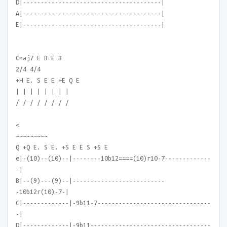
D|---------------------------------------|
A|---------------------------------------|
E|---------------------------------------|
Cmaj7 E B E B
2/4 4/4
+H E. S E E +E Q E
| | | | | | | |
/ / / / / / / /
<
~~~~~~~~~
Q +Q E. S E. +S E E S +S E
e|-(10)--(10)--|--------10b12====(10)r10-7-------------
-|
B|--(9)---(9)--|--------------------------
-10b12r(10)-7-|
G|-------------|-9b11-7--------------------------------
-|
D|-------------|-9b11----------------------------------