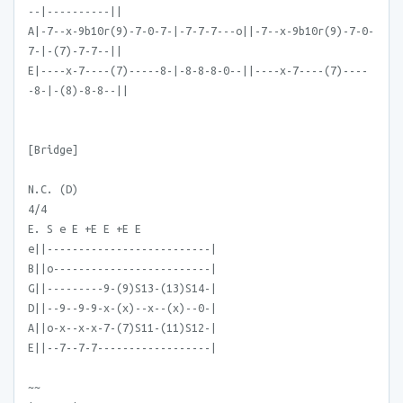
--|----------||
A|-7--x-9b10r(9)-7-0-7-|-7-7-7---o||-7--x-9b10r(9)-7-0-
7-|-(7)-7-7--||
E|----x-7----(7)-----8-|-8-8-8-0--||----x-7----(7)----
-8-|-(8)-8-8--||
[Bridge]
N.C. (D)
4/4
E. S e E +E E +E E
e||--------------------------|
B||o-------------------------|
G||---------9-(9)S13-(13)S14-|
D||--9--9-9-x-(x)--x--(x)--0-|
A||o-x--x-x-7-(7)S11-(11)S12-|
E||--7--7-7------------------|
~~