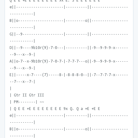
Q E E +E E E E E E E E 9x E. S E E E E E E
e||----------------------|----------||-----------------
-----------|
B||o---------------------|---------o||-----------------
-----------|
G||--9-------------------|----------||-----------------
-----------|
D||--9----9b10r(9)-7-0---|----------||-9--9-9-9-x------
--9---x--9-|
A||o-7--x-9b10r(9)-7-0-7-|-7-7-7---o||-9--9-9-9-x------
--9---x--9-|
E||-----x-7----(7)-----8-|-8-8-8-0--||-7--7-7-7-x------
--7---x--7-|
|
| Gtr II Gtr III
| PM--------| ~~
| Q E E +E E E E E E E E 9x Q. Q a +E +E E
e||----------------------|----------||-----------------
-----------|
B||o---------------------|---------o||-----------------
-----------|