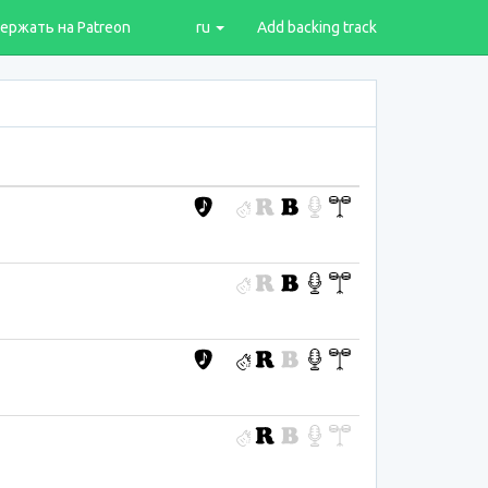
ержать на Patreon
ru
Add backing track